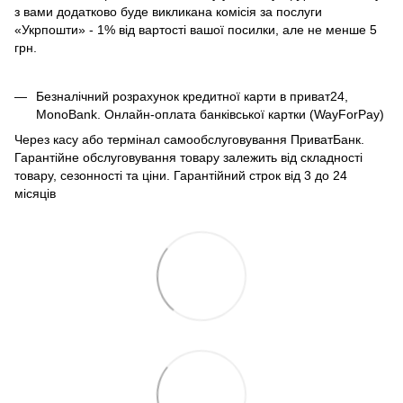
з вами додатково буде викликана комісія за послуги
«Укрпошти» - 1% від вартості вашої посилки, але не менше 5
грн.
Безналічний розрахунок кредитної карти в приват24,
MonoBank. Онлайн-оплата банківської картки (WayForPay)
Через касу або термінал самообслуговування ПриватБанк.
Гарантійне обслуговування товару залежить від складності
товару, сезонності та ціни. Гарантійний строк від 3 до 24
місяців