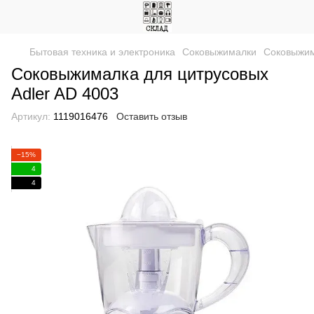
Бытовая техника и электроника
Соковыжималки
Соковыжим
Соковыжималка для цитрусовых
Adler AD 4003
Артикул:
1119016476
Оставить отзыв
−15%
4
4