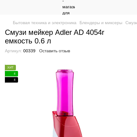
Бытовая техника и электроника
Блендеры и миксеры
Смузи
Смузи мейкер Adler AD 4054r
емкость 0.6 л
Артикул:
00339
Оставить отзыв
ХИТ
4
4