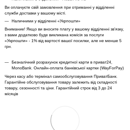
Ви оплачуєте свій замовлення при отриманні у відділенні
служби доставки у вашому місті.
Наличними у відділенні «Укрпошти»
Внимание! Якщо ви вносите плату у вашому відділенні зв'язку,
з вами додатково буде викликана комісія за послуги
«Укрпошти» - 1% від вартості вашої посилки, але не менше 5
грн.
Безналічний розрахунок кредитної карти в приват24,
MonoBank. Онлайн-оплата банківської картки (WayForPay)
Через касу або термінал самообслуговування ПриватБанк.
Гарантійне обслуговування товару залежить від складності
товару, сезонності та ціни. Гарантійний строк від 3 до 24
місяців