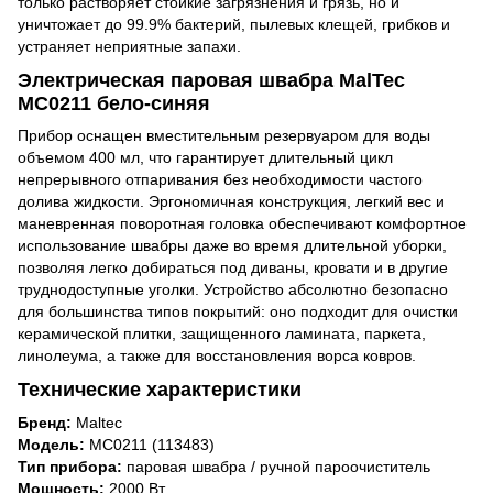
только растворяет стойкие загрязнения и грязь, но и
уничтожает до 99.9% бактерий, пылевых клещей, грибков и
устраняет неприятные запахи.
Электрическая паровая швабра MalTec
MC0211 бело-синяя
Прибор оснащен вместительным резервуаром для воды
объемом 400 мл, что гарантирует длительный цикл
непрерывного отпаривания без необходимости частого
долива жидкости. Эргономичная конструкция, легкий вес и
маневренная поворотная головка обеспечивают комфортное
использование швабры даже во время длительной уборки,
позволяя легко добираться под диваны, кровати и в другие
труднодоступные уголки. Устройство абсолютно безопасно
для большинства типов покрытий: оно подходит для очистки
керамической плитки, защищенного ламината, паркета,
линолеума, а также для восстановления ворса ковров.
Технические характеристики
Бренд:
Maltec
Модель:
MC0211 (113483)
Тип прибора:
паровая швабра / ручной пароочиститель
Мощность:
2000 Вт