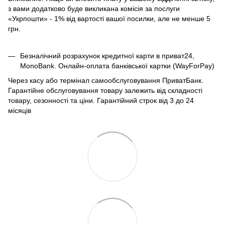
з вами додатково буде викликана комісія за послуги
«Укрпошти» - 1% від вартості вашої посилки, але не менше 5
грн.
Безналічний розрахунок кредитної карти в приват24,
MonoBank. Онлайн-оплата банківської картки (WayForPay)
Через касу або термінал самообслуговування ПриватБанк.
Гарантійне обслуговування товару залежить від складності
товару, сезонності та ціни. Гарантійний строк від 3 до 24
місяців