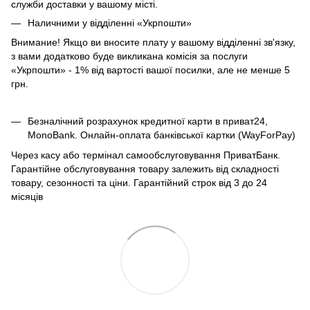
служби доставки у вашому місті.
Наличними у відділенні «Укрпошти»
Внимание! Якщо ви вносите плату у вашому відділенні зв'язку,
з вами додатково буде викликана комісія за послуги
«Укрпошти» - 1% від вартості вашої посилки, але не менше 5
грн.
Безналічний розрахунок кредитної карти в приват24,
MonoBank. Онлайн-оплата банківської картки (WayForPay)
Через касу або термінал самообслуговування ПриватБанк.
Гарантійне обслуговування товару залежить від складності
товару, сезонності та ціни. Гарантійний строк від 3 до 24
місяців